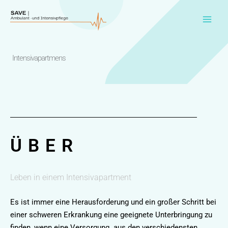
Zum
Inhalt
springen
Intensivapartmens
ÜBER
Leben in einem Intensivapartment
Es ist immer eine Herausforderung und ein großer Schritt bei
einer schweren Erkrankung eine geeignete Unterbringung zu
finden, wenn eine Versorgung aus den verschiedensten