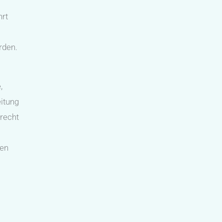
hrt
rden.
,
eitung
recht
hen