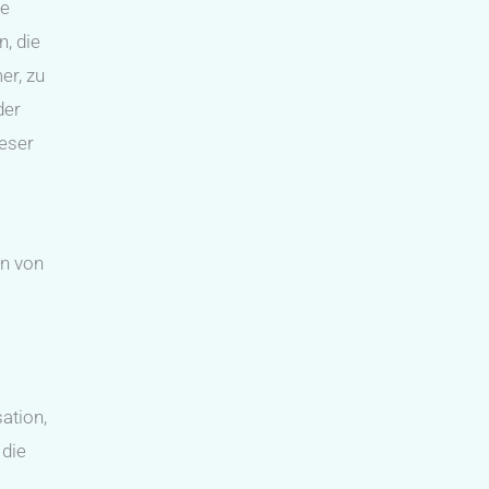
he
n, die
er, zu
der
ieser
en von
ation,
 die