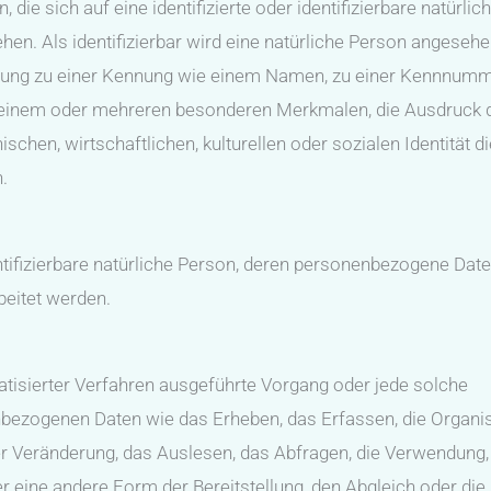
ie sich auf eine identifizierte oder identifizierbare natürlic
en. Als identifizierbar wird eine natürliche Person angesehe
rdnung zu einer Kennung wie einem Namen, zu einer Kennnumm
u einem oder mehreren besonderen Merkmalen, die Ausdruck 
chen, wirtschaftlichen, kulturellen oder sozialen Identität d
.
dentifizierbare natürliche Person, deren personenbezogene Dat
beitet werden.
matisierter Verfahren ausgeführte Vorgang oder jede solche
zogenen Daten wie das Erheben, das Erfassen, die Organis
r Veränderung, das Auslesen, das Abfragen, die Verwendung,
r eine andere Form der Bereitstellung, den Abgleich oder die