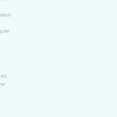
jedoch
ng der
Art,
ner