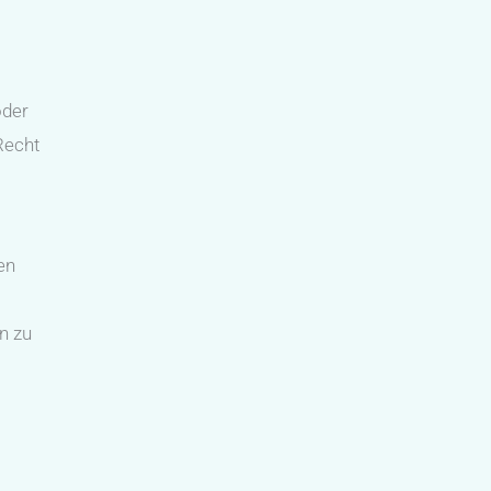
oder
Recht
en
n zu